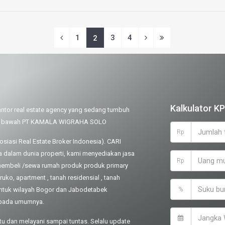
1
3
4
2
Kalkulator K
or real estate agency yang sedang tumbuh
di bawah PT KAMALA WIGRAHA SOLO
Rp
iasi Real Estate Broker Indonesia). CARI
alam dunia properti, kami menyediakan jasa
Rp
, membeli /sewa rumah produk produk primary
ko, apartment , tanah residensial , tanah
 untuk wilayah Bogor dan Jabodetabek
%
a pada umumnya.
ntu dan melayani sampai tuntas. Selalu update