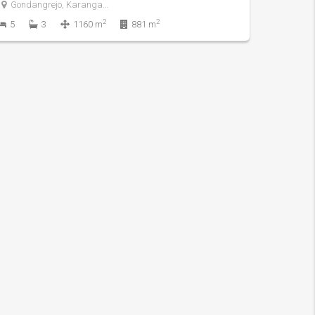
Gondangrejo, Karanganyar
2
2
5
3
1160 m
881 m