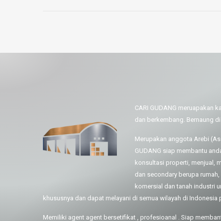
CARI GUDANG meruapakan kant
dan berkembang. Bernaung 
Merupakan anggota Arebi (Asos
GUDANG siap membantu anda d
konsultasi properti, menjual
dan secondary berupa rumah, ru
komersial dan tanah industri
khususnya dan dapat melayani di semua wilayah di Indonesi
Memiliki agent agent bersetifikat , profesioanal . Siap memba