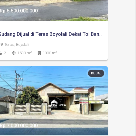
Rp 5.500.000.000
Gudang Dijual di Teras Boyolali Dekat Tol Banyudono
Teras, Boyolali
2
2
2
1530 m
1000 m
DIJUAL
Rp 7.000.000.000