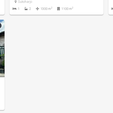
Sukoharjo
2
2
1
2
1300 m
1100 m
songo