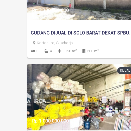
Rp 3.300.000.000
GUDANG DIJUAL DI SOLO BARA
Kartasura, Sukoharjo
2
2
3
4
1120 m
500 m
DIJUAL
Rp 1.000.000.000