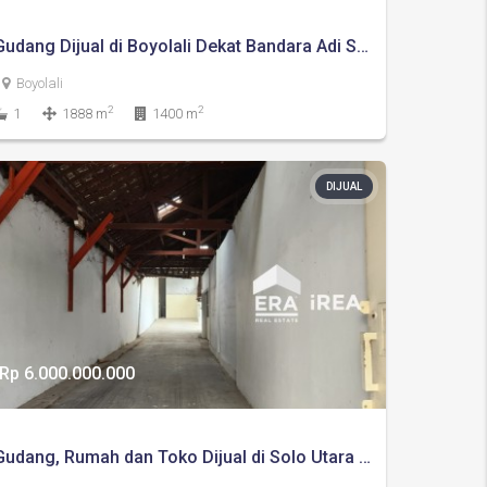
Gudang Dijual di Boyolali Dekat Bandara Adi Soemarmo
Boyolali
2
2
1
1888 m
1400 m
DIJUAL
Rp 6.000.000.000
Gudang, Rumah dan Toko Dijual di Solo Utara Dekat Tol Gondangrejo