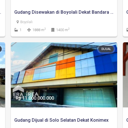
knik NEST dan Pasar Telukan
Gudang Disewakan di Boyolali Dekat Bandara Adi Soemarmo
Boyolali
2
2
1
1888 m
1400 m
DIJUAL
Rp 11.000.000.000
akarta
Gudang Dijual di Solo Selatan Dekat Konimex