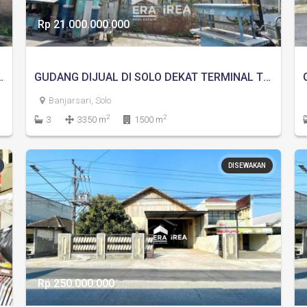
Rp 21.000.000.000
T DEKAT SPBU KERTONATAN
GUDANG DIJUAL DI SOLO DEKAT TERMINAL TIRTONADI, STASIUN SOLO BALAPAN, DAN STADION MANAHAN SOLO
Banjarsari, Solo
2
2
3
3350 m
1500 m
DISEWAKAN
Rp 250.000.000