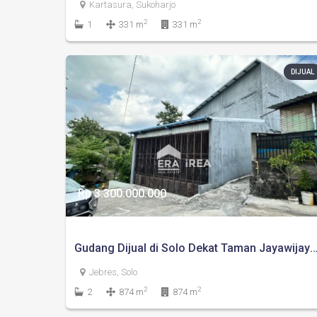
Kartasura, Sukoharjo
2
2
1
331 m
331 m
DIJUAL
Rp 3.300.000.000
Gudang Dijual di Solo Dekat Taman Jayawijaya Mojo
Jebres, Solo
2
2
2
874 m
874 m