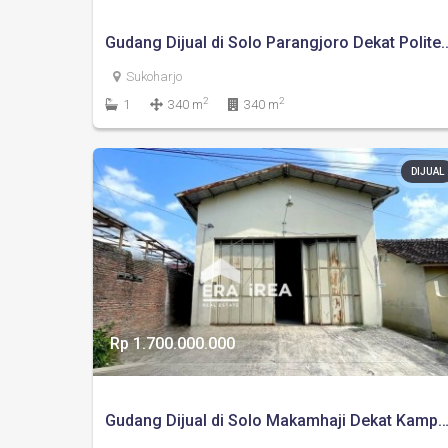
Gudang Dijual di Solo Parangjoro Dekat Polite
Sukoharjo
2
2
1
340 m
340 m
DIJUAL
Rp 1.700.000.000
Gudang Dijual di Solo Makamhaji Dekat Kampus STIE Sur