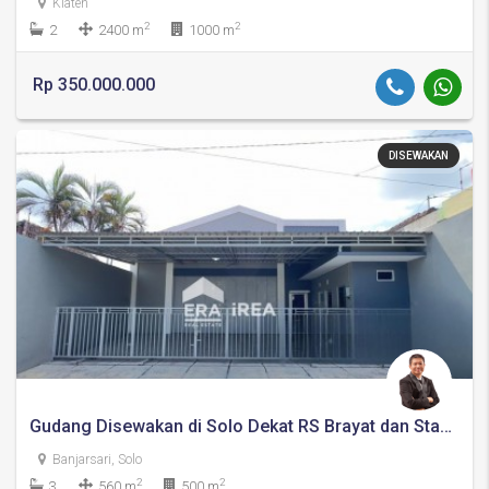
Klaten
2
2
2
2400 m
1000 m
Rp 350.000.000
DISEWAKAN
Gudang Disewakan di Solo Dekat RS Brayat dan Stadion Manahan Solo
Banjarsari, Solo
2
2
3
560 m
500 m