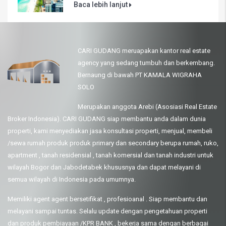
Baca lebih lanjut
CARI GUDANG meruapakan kantor real estate
agency yang sedang tumbuh dan berkembang.
Bernaung di bawah PT KAMALA WIGRAHA
SOLO
Merupakan anggota Arebi (Asosiasi Real Estate
Broker Indonesia). CARI GUDANG siap membantu anda dalam dunia
properti, kami menyediakan jasa konsultasi properti, menjual, membeli
/sewa rumah produk produk primary dan secondary berupa rumah, ruko,
apartment , tanah residensial , tanah komersial dan tanah industri untuk
wilayah Bogor dan Jabodetabek khususnya dan dapat melayani di
semua wilayah di Indonesia pada umumnya.
Memiliki agent agent bersetifikat , profesioanal . Siap membantu dan
melayani sampai tuntas. Selalu update dengan pengetahuan properti
dan produk pembiayaan /KPR BANK , bekerja sama dengan berbagai