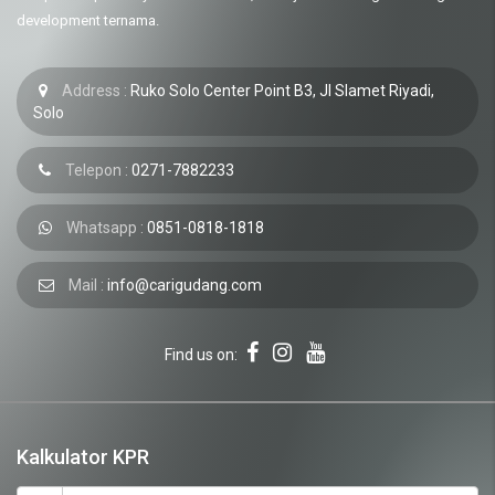
development ternama.
Address :
Ruko Solo Center Point B3, Jl Slamet Riyadi,
Solo
Telepon :
0271-7882233
Whatsapp :
0851-0818-1818
Mail :
info@carigudang.com
Find us on:
Kalkulator KPR