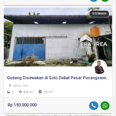
DISEWAKAN
Gudang Disewakan di Solo Dekat Pasar Pucangsawit dan Stasiun Jebres
Jebres, Solo
2
2
2
800 m
250 m
Rp 150.000.000