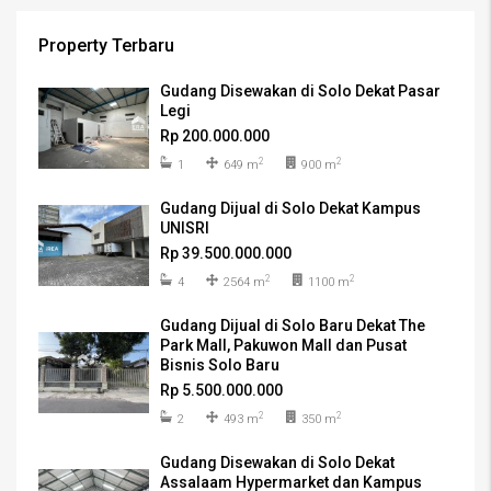
Property Terbaru
Gudang Disewakan di Solo Dekat Pasar
Legi
Rp 200.000.000
2
2
1
649 m
900 m
Gudang Dijual di Solo Dekat Kampus
UNISRI
Rp 39.500.000.000
2
2
4
2564 m
1100 m
Gudang Dijual di Solo Baru Dekat The
Park Mall, Pakuwon Mall dan Pusat
Bisnis Solo Baru
Rp 5.500.000.000
2
2
2
493 m
350 m
Gudang Disewakan di Solo Dekat
Assalaam Hypermarket dan Kampus