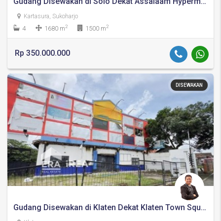
Gudang Disewakan di Solo Dekat Assalaam Hypermarket dan Kampus UMS
Kartasura, Sukoharjo
2
2
4
1680 m
1500 m
Rp 350.000.000
DISEWAKAN
Gudang Disewakan di Klaten Dekat Klaten Town Square