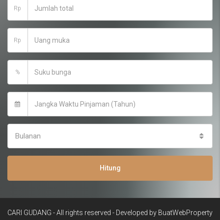
Rp
Rp
%
Bulanan
Hitung
CARI GUDANG - All rights reserved - Developed by
BuatWebProperty