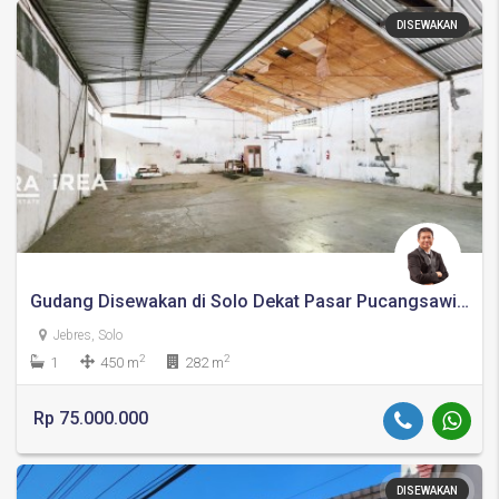
DISEWAKAN
Gudang Disewakan di Solo Dekat Pasar Pucangsawit, Stasiun Jebres dan Kampus UNS
Jebres, Solo
2
2
1
450 m
282 m
Rp 75.000.000
DISEWAKAN