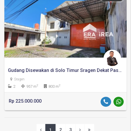
Gudang Disewakan di Solo Timur Sragen Dekat Pasar Masaran
Sragen
2
2
2
957 m
800 m
Rp 225.000.000
2
3
1