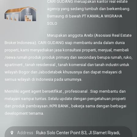
CARI GUDANG meruapakan kantor real estate
agency yang sedang tumbuh dan berkembang.
Bernaung di bawah PT KAMALA WIGRAHA
SOLO
Merupakan anggota Arebi (Asosiasi Real Estate
Broker Indonesia). CARI GUDANG siap membantu anda dalam dunia
properti, kami menyediakan jasa konsultasi properti, menjual, membeli
/sewa rumah produk produk primary dan secondary berupa rumah, ruko,
apartment , tanah residensial , tanah komersial dan tanah industri untuk
wilayah Bogor dan Jabodetabek khususnya dan dapat melayani di
semua wilayah di Indonesia pada umumnya.
Memiliki agent agent bersetifikat , profesioanal . Siap membantu dan
melayani sampai tuntas. Selalu update dengan pengetahuan properti
dan produk pembiayaan /KPR BANK , bekerja sama dengan berbagai
development ternama.
Address :
Ruko Solo Center Point B3, Jl Slamet Riyadi,