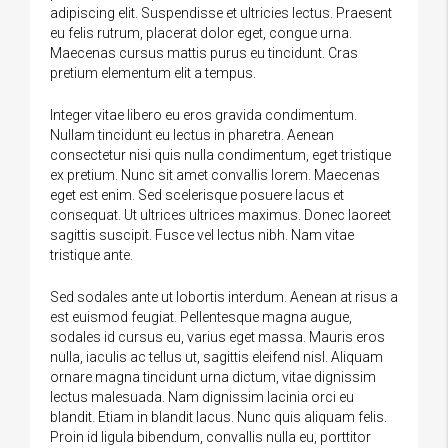
adipiscing elit. Suspendisse et ultricies lectus. Praesent
eu felis rutrum, placerat dolor eget, congue urna.
Maecenas cursus mattis purus eu tincidunt. Cras
pretium elementum elit a tempus.
Integer vitae libero eu eros gravida condimentum.
Nullam tincidunt eu lectus in pharetra. Aenean
consectetur nisi quis nulla condimentum, eget tristique
ex pretium. Nunc sit amet convallis lorem. Maecenas
eget est enim. Sed scelerisque posuere lacus et
consequat. Ut ultrices ultrices maximus. Donec laoreet
sagittis suscipit. Fusce vel lectus nibh. Nam vitae
tristique ante.
Sed sodales ante ut lobortis interdum. Aenean at risus a
est euismod feugiat. Pellentesque magna augue,
sodales id cursus eu, varius eget massa. Mauris eros
nulla, iaculis ac tellus ut, sagittis eleifend nisl. Aliquam
ornare magna tincidunt urna dictum, vitae dignissim
lectus malesuada. Nam dignissim lacinia orci eu
blandit. Etiam in blandit lacus. Nunc quis aliquam felis.
Proin id ligula bibendum, convallis nulla eu, porttitor