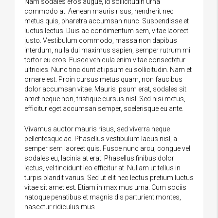
Nam sodales eros augue, id sollicitudin urna
commodo at. Aenean mauris risus, hendrerit nec
metus quis, pharetra accumsan nunc. Suspendisse et
luctus lectus. Duis ac condimentum sem, vitae laoreet
justo. Vestibulum commodo, massa non dapibus
interdum, nulla dui maximus sapien, semper rutrum mi
tortor eu eros. Fusce vehicula enim vitae consectetur
ultricies. Nunc tincidunt at ipsum eu sollicitudin. Nam et
ornare est. Proin cursus metus quam, non faucibus
dolor accumsan vitae. Mauris ipsum erat, sodales sit
amet neque non, tristique cursus nisl. Sed nisi metus,
efficitur eget accumsan semper, scelerisque eu ante.
Vivamus auctor mauris risus, sed viverra neque
pellentesque ac. Phasellus vestibulum lacus nisl, a
semper sem laoreet quis. Fusce nunc arcu, congue vel
sodales eu, lacinia at erat. Phasellus finibus dolor
lectus, vel tincidunt leo efficitur at. Nullam ut tellus in
turpis blandit varius. Sed ut elit nec lectus pretium luctus
vitae sit amet est. Etiam in maximus urna. Cum sociis
natoque penatibus et magnis dis parturient montes,
nascetur ridiculus mus.