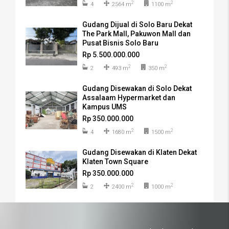
2
2
4
2564 m
1100 m
Gudang Dijual di Solo Baru Dekat
The Park Mall, Pakuwon Mall dan
Pusat Bisnis Solo Baru
Rp 5.500.000.000
2
2
2
493 m
350 m
Gudang Disewakan di Solo Dekat
Assalaam Hypermarket dan
Kampus UMS
Rp 350.000.000
2
2
4
1680 m
1500 m
Gudang Disewakan di Klaten Dekat
Klaten Town Square
Rp 350.000.000
2
2
2
2400 m
1000 m