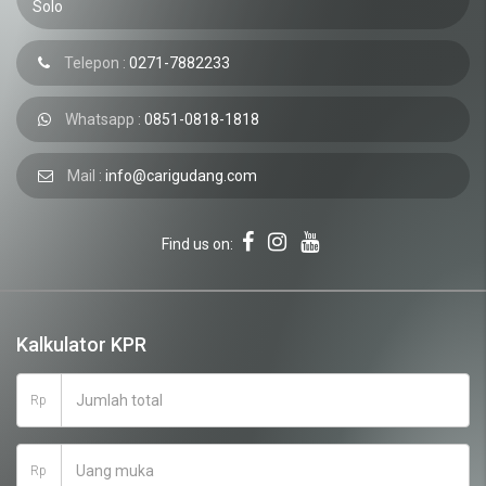
Solo
Telepon :
0271-7882233
Whatsapp :
0851-0818-1818
Mail :
info@carigudang.com
Find us on:
Kalkulator KPR
Rp
Rp