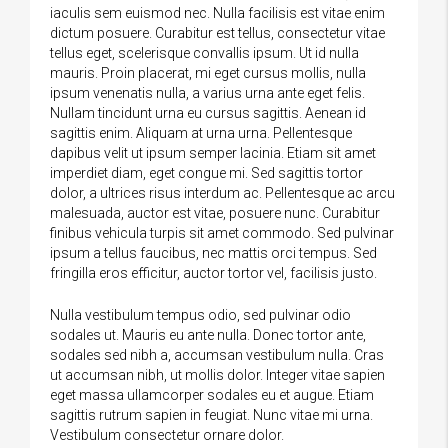
iaculis sem euismod nec. Nulla facilisis est vitae enim
dictum posuere. Curabitur est tellus, consectetur vitae
tellus eget, scelerisque convallis ipsum. Ut id nulla
mauris. Proin placerat, mi eget cursus mollis, nulla
ipsum venenatis nulla, a varius urna ante eget felis.
Nullam tincidunt urna eu cursus sagittis. Aenean id
sagittis enim. Aliquam at urna urna. Pellentesque
dapibus velit ut ipsum semper lacinia. Etiam sit amet
imperdiet diam, eget congue mi. Sed sagittis tortor
dolor, a ultrices risus interdum ac. Pellentesque ac arcu
malesuada, auctor est vitae, posuere nunc. Curabitur
finibus vehicula turpis sit amet commodo. Sed pulvinar
ipsum a tellus faucibus, nec mattis orci tempus. Sed
fringilla eros efficitur, auctor tortor vel, facilisis justo.
Nulla vestibulum tempus odio, sed pulvinar odio
sodales ut. Mauris eu ante nulla. Donec tortor ante,
sodales sed nibh a, accumsan vestibulum nulla. Cras
ut accumsan nibh, ut mollis dolor. Integer vitae sapien
eget massa ullamcorper sodales eu et augue. Etiam
sagittis rutrum sapien in feugiat. Nunc vitae mi urna.
Vestibulum consectetur ornare dolor.