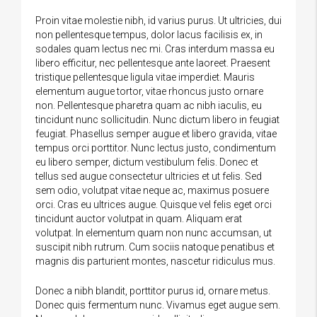
Proin vitae molestie nibh, id varius purus. Ut ultricies, dui
non pellentesque tempus, dolor lacus facilisis ex, in
sodales quam lectus nec mi. Cras interdum massa eu
libero efficitur, nec pellentesque ante laoreet. Praesent
tristique pellentesque ligula vitae imperdiet. Mauris
elementum augue tortor, vitae rhoncus justo ornare
non. Pellentesque pharetra quam ac nibh iaculis, eu
tincidunt nunc sollicitudin. Nunc dictum libero in feugiat
feugiat. Phasellus semper augue et libero gravida, vitae
tempus orci porttitor. Nunc lectus justo, condimentum
eu libero semper, dictum vestibulum felis. Donec et
tellus sed augue consectetur ultricies et ut felis. Sed
sem odio, volutpat vitae neque ac, maximus posuere
orci. Cras eu ultrices augue. Quisque vel felis eget orci
tincidunt auctor volutpat in quam. Aliquam erat
volutpat. In elementum quam non nunc accumsan, ut
suscipit nibh rutrum. Cum sociis natoque penatibus et
magnis dis parturient montes, nascetur ridiculus mus.
Donec a nibh blandit, porttitor purus id, ornare metus.
Donec quis fermentum nunc. Vivamus eget augue sem.