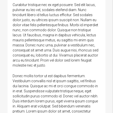
Curabitur tristique nec ex eget posuere. Sed elit lacus,
pulvinar eu leo vel, sodales eleifend diam. Nunc
tincidunt libero id tellus luctus efficitur. Sed sodales
dolor justo, eu ultrices ipsum suscipit non. Nullam eu
dolor vitae felis pellentesque finibus. Morbi id imperdiet
nunc, non commodo dolor. Quisque non tristique
lacus. Ut faucibus, magna in dapibus vehicula, lectus
mauris pellentesque metus, eu sagittis mi enim quis
massa. Donec nunc urna, pulvinar a vestibulum nec,
consequat sit amet urna. Duis augue nisi, rhoncus sed
consequat eu, lobortis ut dui. Vivamus placerat auctor
arcu eu tincidunt. Proin vel dolor sed lorem feugiat
molestie nec et justo.
Donec mollis tortor ut est dapibus fermentum.
Vestibulum convallis nisl et ipsum sagittis, vel finibus
dui lacinia. Quisque ac mi et orci congue commodo in
in erat. Suspendisse vulputate tristique neque, eget
sollicitudin purus commodo id. Donec vel auctor nibh.
Duis interdum lorem purus, eget viverra ipsum congue
in. Aliquam erat volutpat. Sed bibendum venenatis
pretium. Lorem ipsum dolor sit amet, consectetur